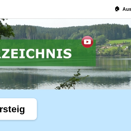
🏠
Aus
rsteig