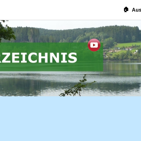
🏠
Aus