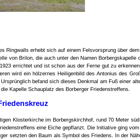
s Ringwalls erhebt sich auf einem Felsvorsprung über dem
lle von Brilon, die auch unter den Namen Borbergskapelle o
923 errichtet und ist schon aus der Ferne gut zu erkennen.
neren wird ein hölzernes Heiligenbild des Antonius des Gr
 Ursprünglich befand sich dieses Denkmal am Fuß einer alten
die Kapelle Schauplatz des Borberger Friedenstreffens.
Friedenskreuz
tigen Klosterkirche im Borbergskirchhof, rund 70 Meter sü
denstreffens eine Eiche gepflanzt. Die Initiative ging vom
lger setzten den Baum als Symbol des Friedens. In der Nä