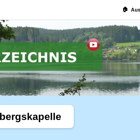
🏠
Aus
rbergskapelle