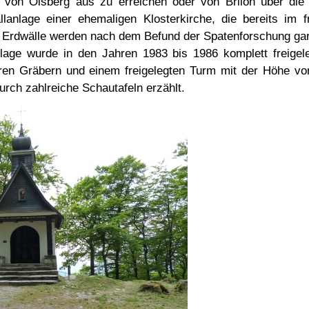
3 von Olsberg aus zu erreichen oder von Brilon über die
lanlage einer ehemaligen Klosterkirche, die bereits im f
en Erdwälle werden nach dem Befund der Spatenforschung gar 
nlage wurde in den Jahren 1983 bis 1986 komplett freigel
eren Gräbern und einem freigelegten Turm mit der Höhe vo
urch zahlreiche Schautafeln erzählt.