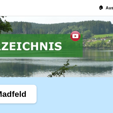
🏠
Aus
Madfeld