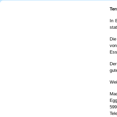
Ter
In 
sta
Die
von
Ess
Der
gut
Wei
Mad
Egg
599
Tel