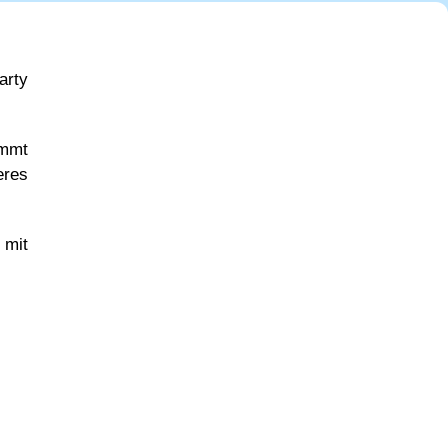
arty
ommt
eres
 mit