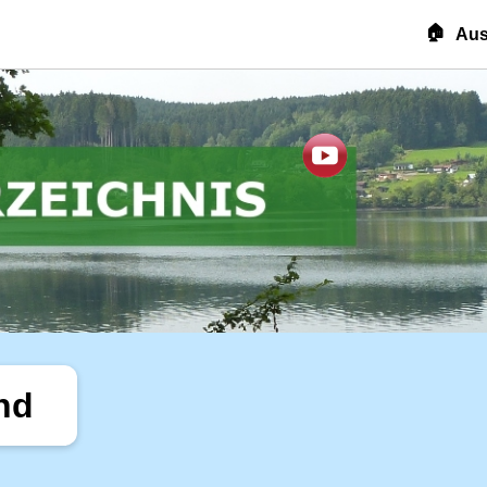
🏠
Aus
nd