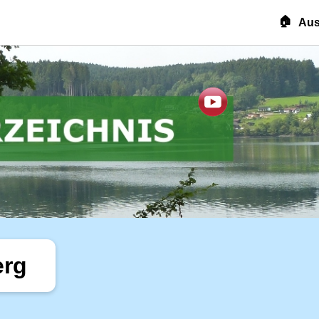
🏠
Aus
erg