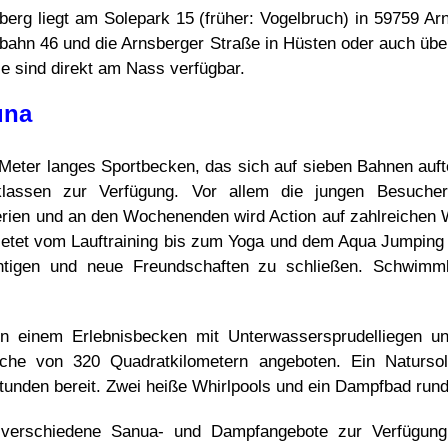
erg liegt am Solepark 15 (früher: Vogelbruch) in 59759 Ar
bahn 46 und die Arnsberger Straße in Hüsten oder auch über
ze sind direkt am Nass verfügbar.
una
Meter langes Sportbecken, das sich auf sieben Bahnen auft
klassen zur Verfügung. Vor allem die jungen Besuche
erien und an den Wochenenden wird Action auf zahlreichen 
bietet vom Lauftraining bis zum Yoga und dem Aqua Jumping
üchtigen und neue Freundschaften zu schließen. Schwimm
in einem Erlebnisbecken mit Unterwassersprudelliegen u
che von 320 Quadratkilometern angeboten. Ein Natursol
tunden bereit. Zwei heiße Whirlpools und ein Dampfbad run
 verschiedene Sanua- und Dampfangebote zur Verfügung.