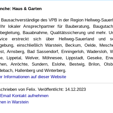
nche: Haus & Garten
 Bausachverständige des VPB in der Region Hellweg-Sauer
 Ihr lokaler Ansprechpartner für Bauberatung, Baugutach
begleitung, Bauabnahme, Qualitätssicherung und mehr. U
vice erstreckt sich über Hellweg-Sauerland und s
ebung, einschließlich Warstein, Beckum, Oelde, Mesch
st, Arnsberg, Bad Sassendorf, Enningerloh, Wadersloh, W
e, Lippetal, Welver, Möhnesee, Lippstadt, Geseke, Erwi
hen, Anröchte, Sundern, Eslohe, Bestwig, Brilon, Olsb
ebach, Hallenberg und Winterberg.
r Informationen auf dieser Website
chrieben von Felix. Veröffentlicht: 14.12.2023
 Email Kontakt aufnehmen
men in Warstein