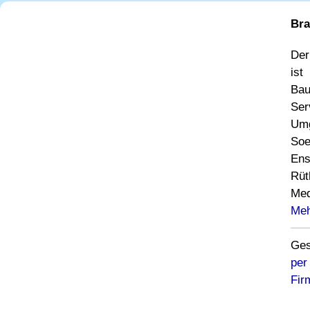
Bra
Der
ist
Bau
Ser
Umg
Soe
Ens
Rüt
Med
Meh
Ges
per
Fir