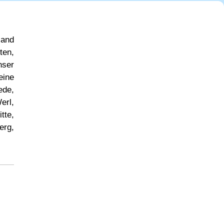
land
ten,
nser
eine
ede,
erl,
tte,
erg,