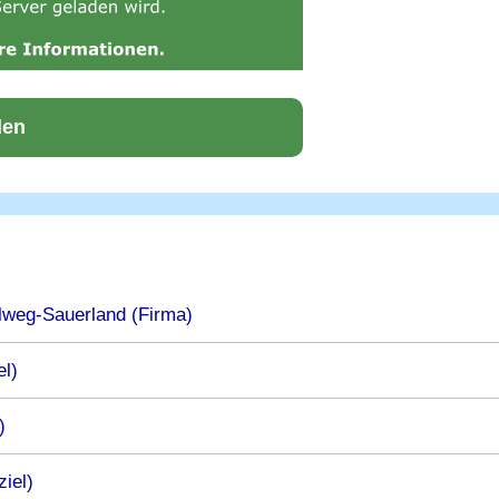
den
lweg-Sauerland (Firma)
el)
)
iel)