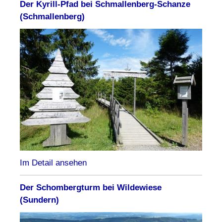
Der Kyrill-Pfad bei Schmallenberg-Schanze
(Schmallenberg)
Im Detail ansehen
Der Schombergturm bei Wildewiese
(Sundern)