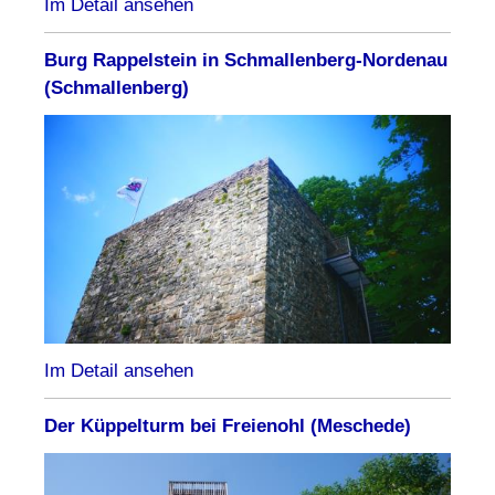
Im Detail ansehen
Burg Rappelstein in Schmallenberg-Nordenau
(Schmallenberg)
Im Detail ansehen
Der Küppelturm bei Freienohl (Meschede)