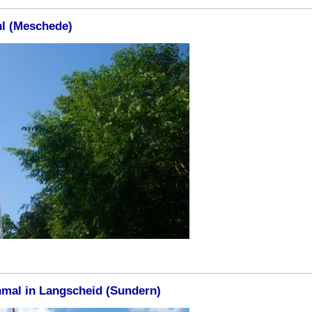
hl (Meschede)
mal in Langscheid (Sundern)