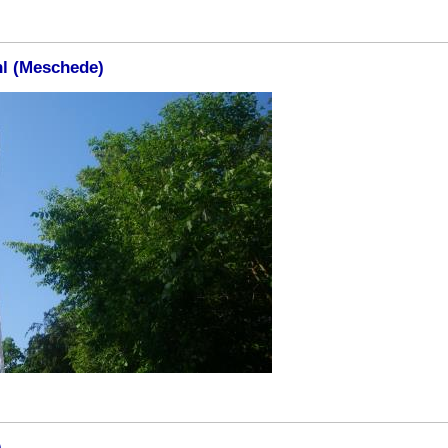
hl (Meschede)
)